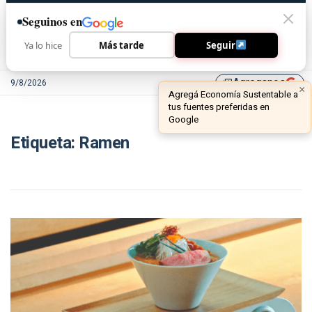
Seguinos en
Ya lo hice
Más tarde
Seguir
Agreganos
9/8/2026
library_add
×
Agregá Economía Sustentable a
tus fuentes preferidas en
Google
Etiqueta:
Ramen