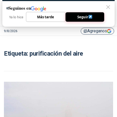
Seguinos en
Ya lo hice
Más tarde
Seguir
Agreganos
9/8/2026
library_add
Etiqueta:
purificación del aire