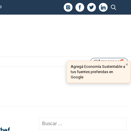
O
Agreganos
library_add
×
Agregá Economía Sustentable a
tus fuentes preferidas en
Google
Chef