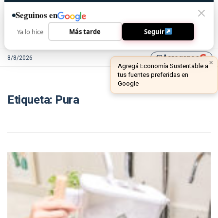
Seguinos en
Ya lo hice
Más tarde
Seguir
Agreganos
8/8/2026
library_add
×
Agregá Economía Sustentable a
tus fuentes preferidas en
Google
Etiqueta:
Pura