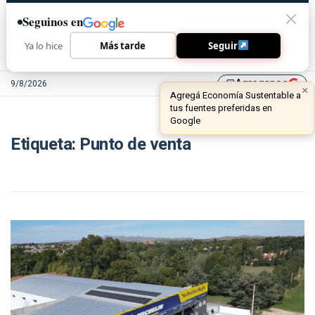
Seguinos en
Ya lo hice
Más tarde
Seguir
Agreganos
9/8/2026
library_add
×
Agregá Economía Sustentable a
tus fuentes preferidas en
Google
Etiqueta:
Punto de venta