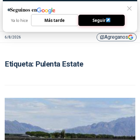
Seguinos en
Ya lo hice
Más tarde
Seguir
Agreganos
6/8/2026
library_add
Etiqueta:
Pulenta Estate