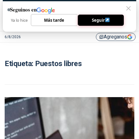
Seguinos en
Ya lo hice
Más tarde
Seguir
Agreganos
6/8/2026
library_add
Etiqueta:
Puestos libres