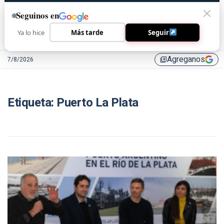
Seguinos en
Ya lo hice
Más tarde
Seguir
Agreganos
7/8/2026
library_add
Etiqueta:
Puerto La Plata