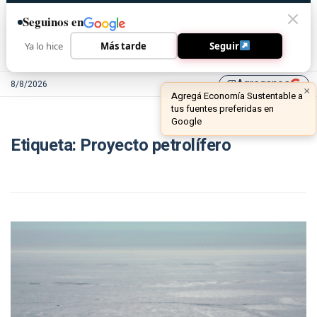
Seguinos en
Ya lo hice
Más tarde
Seguir
Agreganos
8/8/2026
library_add
×
Agregá Economía Sustentable a
tus fuentes preferidas en
Google
Etiqueta:
Proyecto petrolífero