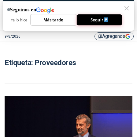
Seguinos en
Ya lo hice
Más tarde
Seguir
Agreganos
9/8/2026
library_add
Etiqueta:
Proveedores