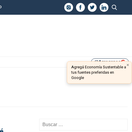
O
Agreganos
library_add
×
Agregá Economía Sustentable a
tus fuentes preferidas en
Google
ué