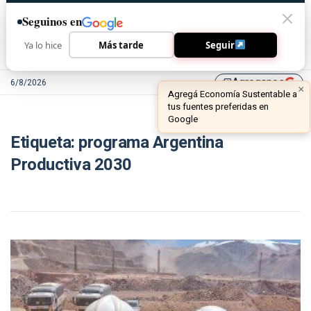
Seguinos en
Ya lo hice
Más tarde
Seguir
Agreganos
6/8/2026
library_add
×
Agregá Economía Sustentable a
tus fuentes preferidas en
Google
Etiqueta:
programa Argentina
Productiva 2030