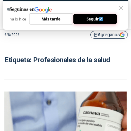
Seguinos en
Ya lo hice
Más tarde
Seguir
Agreganos
6/8/2026
library_add
Etiqueta:
Profesionales de la salud