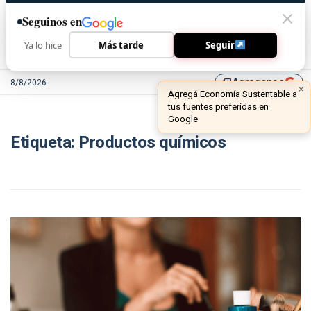
Seguinos en
Ya lo hice
Más tarde
Seguir
Agreganos
8/8/2026
library_add
×
Agregá Economía Sustentable a
tus fuentes preferidas en
Google
Etiqueta:
Productos químicos