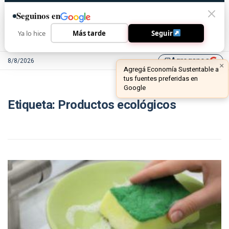
Seguinos en
Ya lo hice
Más tarde
Seguir
Agreganos
8/8/2026
library_add
×
Agregá Economía Sustentable a
tus fuentes preferidas en
Google
Etiqueta:
Productos ecológicos