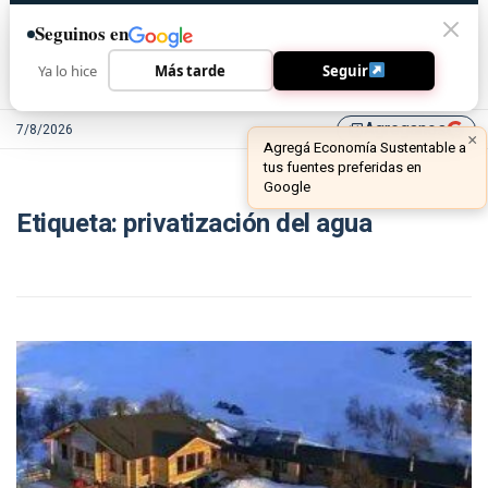
Seguinos en
Ya lo hice
Más tarde
Seguir
Agreganos
7/8/2026
library_add
×
Agregá Economía Sustentable a
tus fuentes preferidas en
Google
Etiqueta:
privatización del agua