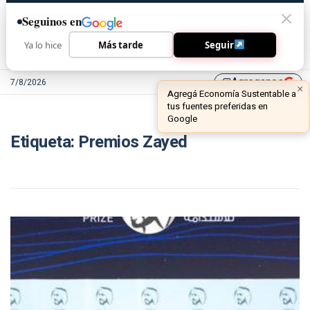
Seguinos en
Ya lo hice
Más tarde
Seguir
Agreganos
7/8/2026
library_add
×
Agregá Economía Sustentable a
tus fuentes preferidas en
Google
Etiqueta:
Premios Zayed