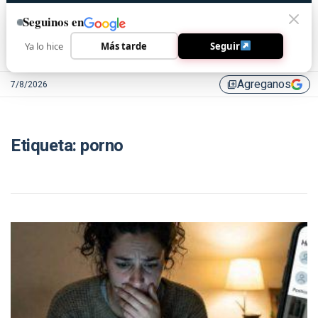
Seguinos en
Ya lo hice
Más tarde
Seguir
Agreganos
7/8/2026
library_add
Etiqueta:
porno