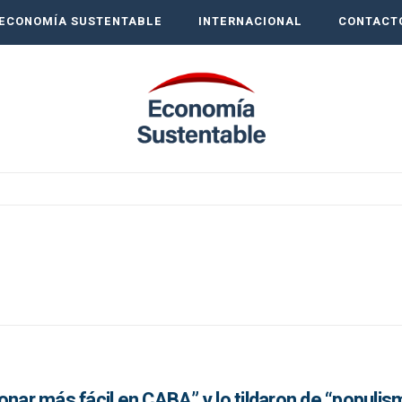
ECONOMÍA SUSTENTABLE
INTERNACIONAL
CONTACT
onar más fácil en CABA” y lo tildaron de “populis