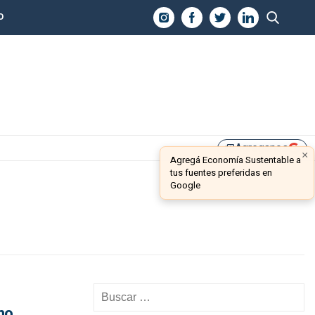
O
Agreganos
library_add
×
Agregá Economía Sustentable a
tus fuentes preferidas en
Google
mo