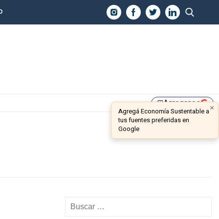
O
Agreganos
library_add
×
Agregá Economía Sustentable a
tus fuentes preferidas en
Google