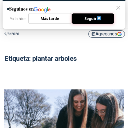
Seguinos en
Ya lo hice
Más tarde
Seguir
Agreganos
9/8/2026
library_add
Etiqueta:
plantar arboles