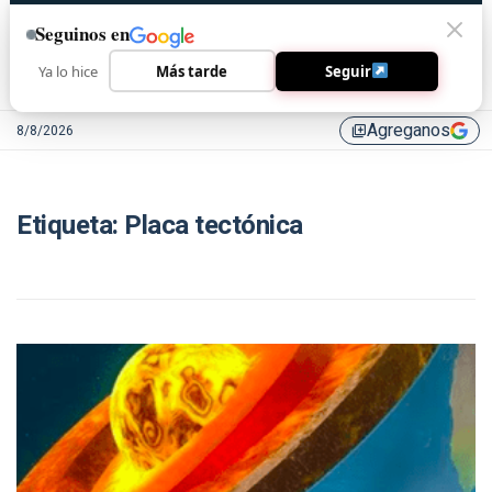
Seguinos en
Ya lo hice
Más tarde
Seguir
Agreganos
8/8/2026
library_add
Etiqueta:
Placa tectónica