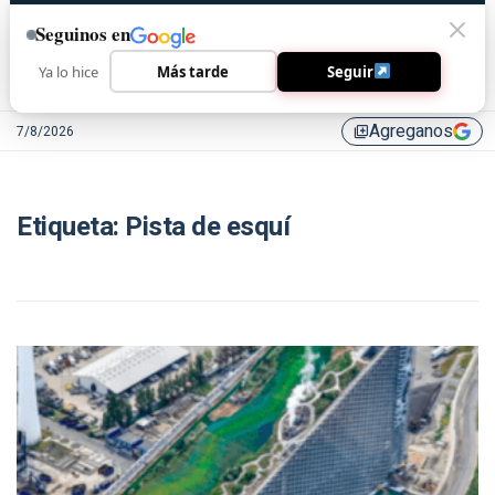
Seguinos en
Ya lo hice
Más tarde
Seguir
Agreganos
7/8/2026
library_add
Etiqueta:
Pista de esquí