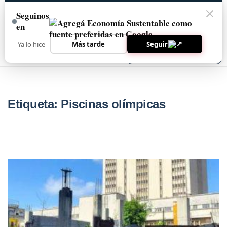
Seguinos
en
Ya lo hice
Más tarde
Seguir
Agreganos
library_add
8/8/2026
Etiqueta:
Piscinas olímpicas