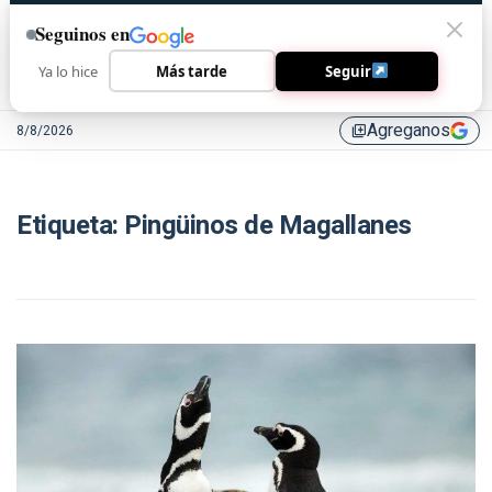
Seguinos en
Ya lo hice
Más tarde
Seguir
Agreganos
8/8/2026
library_add
Etiqueta:
Pingüinos de Magallanes