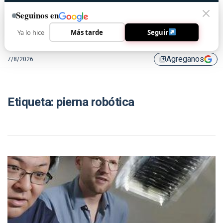
Seguinos en
Ya lo hice
Más tarde
Seguir
Agreganos
7/8/2026
library_add
Etiqueta:
pierna robótica