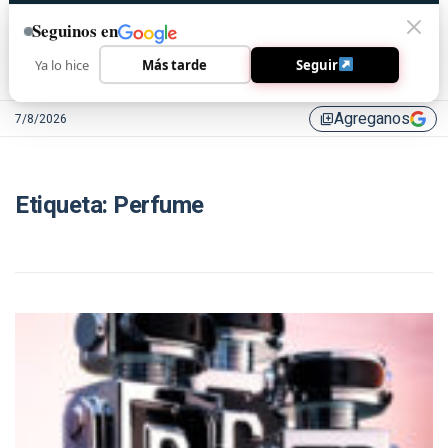
Seguinos en
Ya lo hice
Más tarde
Seguir
Agreganos
7/8/2026
library_add
Etiqueta:
Perfume