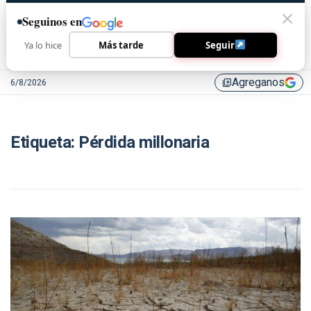
Seguinos en
Ya lo hice
Más tarde
Seguir
Agreganos
6/8/2026
library_add
Etiqueta:
Pérdida millonaria