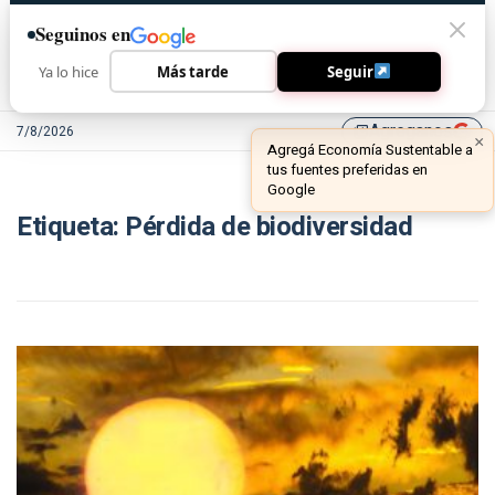
Seguinos en
Ya lo hice
Más tarde
Seguir
Agreganos
7/8/2026
library_add
×
Agregá Economía Sustentable a
tus fuentes preferidas en
Google
Etiqueta:
Pérdida de biodiversidad