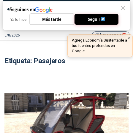
Seguinos en
Ya lo hice
Más tarde
Seguir
Agreganos
5/8/2026
library_add
×
Agregá Economía Sustentable a
tus fuentes preferidas en
Google
Etiqueta:
Pasajeros