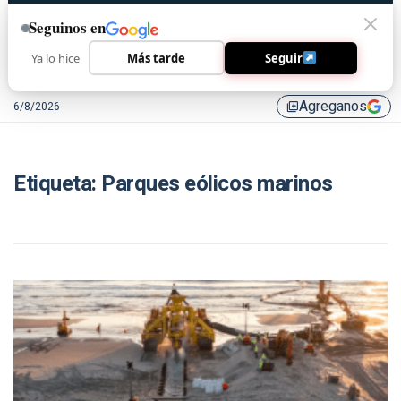
Seguinos en
Ya lo hice
Más tarde
Seguir
Agreganos
6/8/2026
library_add
Etiqueta:
Parques eólicos marinos