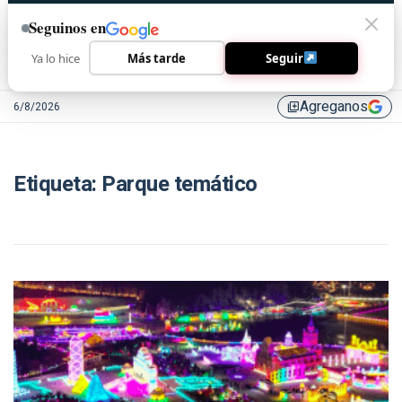
Seguinos en
Ya lo hice
Más tarde
Seguir
Agreganos
6/8/2026
library_add
Etiqueta:
Parque temático