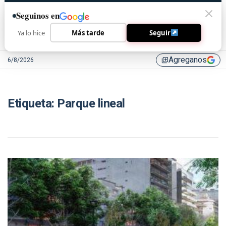
Seguinos en
Ya lo hice
Más tarde
Seguir
Agreganos
6/8/2026
library_add
Etiqueta:
Parque lineal