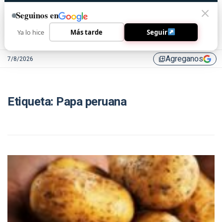
Seguinos en
Ya lo hice
Más tarde
Seguir
Agreganos
7/8/2026
library_add
Etiqueta:
Papa peruana