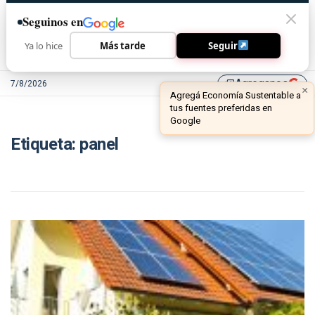
Seguinos en
Ya lo hice
Más tarde
Seguir
Agreganos
7/8/2026
library_add
×
Agregá Economía Sustentable a
tus fuentes preferidas en
Google
Etiqueta:
panel