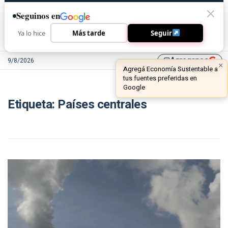
Seguinos en
Ya lo hice
Más tarde
Seguir
Agreganos
9/8/2026
library_add
×
Agregá Economía Sustentable a
tus fuentes preferidas en
Google
Etiqueta:
Países centrales