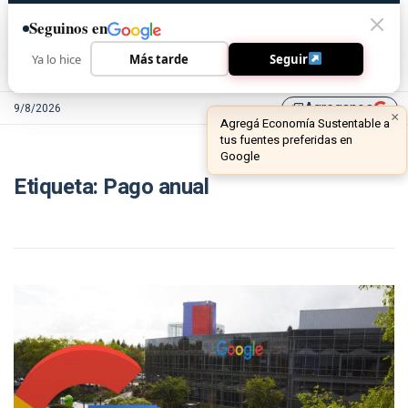
Seguinos en
Ya lo hice
Más tarde
Seguir
Agreganos
9/8/2026
library_add
×
Agregá Economía Sustentable a
tus fuentes preferidas en
Google
Etiqueta:
Pago anual