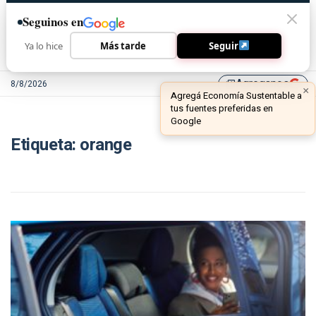
Seguinos en
Ya lo hice
Más tarde
Seguir
Agreganos
8/8/2026
library_add
×
Agregá Economía Sustentable a
tus fuentes preferidas en
Google
Etiqueta:
orange