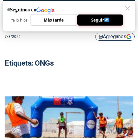
Seguinos en
Ya lo hice
Más tarde
Seguir
Agreganos
7/8/2026
library_add
Etiqueta:
ONGs