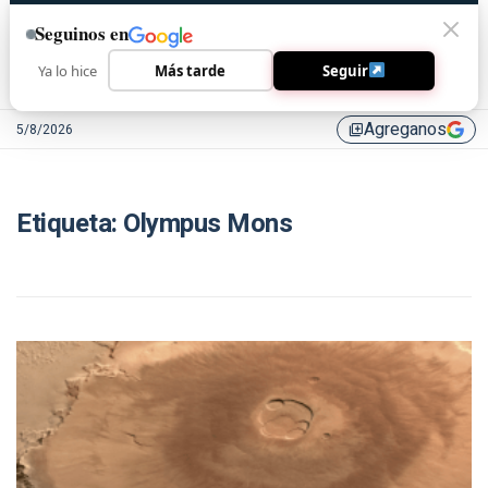
Seguinos en
Ya lo hice
Más tarde
Seguir
Agreganos
5/8/2026
library_add
Etiqueta:
Olympus Mons