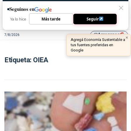
Seguinos en
Ya lo hice
Más tarde
Seguir
Agreganos
7/8/2026
library_add
×
Agregá Economía Sustentable a
tus fuentes preferidas en
Google
Etiqueta:
OIEA