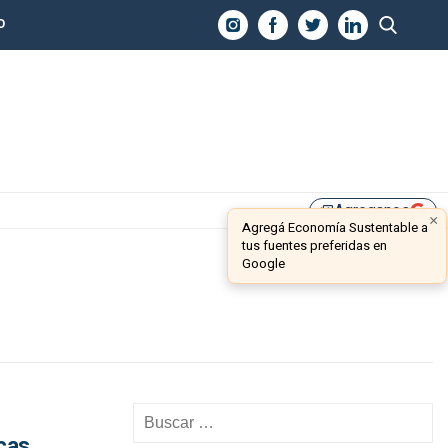
O
Agreganos
library_add
×
Agregá Economía Sustentable a
tus fuentes preferidas en
Google
icas