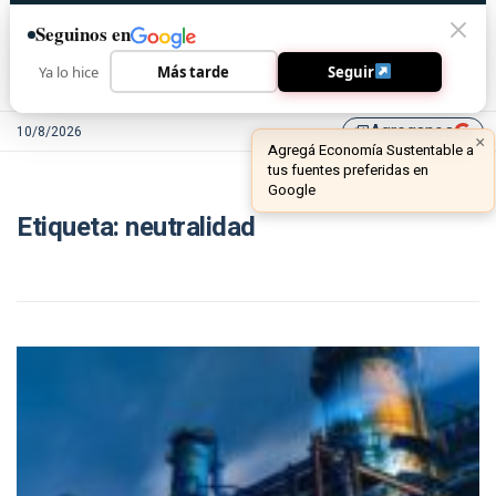
Seguinos en
Ya lo hice
Más tarde
Seguir
Agreganos
10/8/2026
library_add
×
Agregá Economía Sustentable a
tus fuentes preferidas en
Google
Etiqueta:
neutralidad