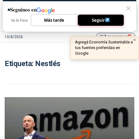
Seguinos en
Ya lo hice
Más tarde
Seguir
Agreganos
10/8/2026
library_add
×
Agregá Economía Sustentable a
tus fuentes preferidas en
Google
Etiqueta:
Nestlés