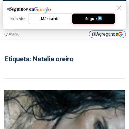
Seguinos en
Ya lo hice
Más tarde
Seguir
Agreganos
6/8/2026
library_add
Etiqueta:
Natalia oreiro