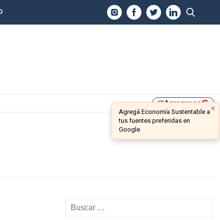
O
Agreganos
library_add
×
Agregá Economía Sustentable a
tus fuentes preferidas en
Google
,