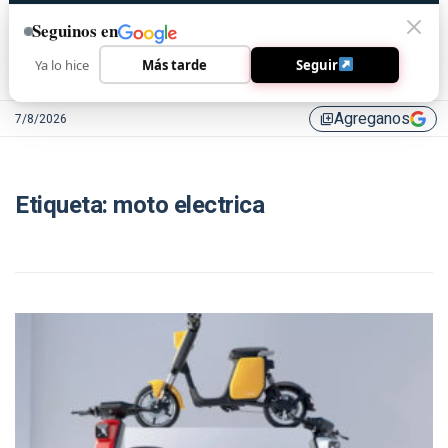
Seguinos en
Ya lo hice
Más tarde
Seguir
Agreganos
7/8/2026
library_add
Etiqueta:
moto electrica