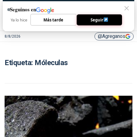
Seguinos en
Ya lo hice
Más tarde
Seguir
Agreganos
8/8/2026
library_add
Etiqueta:
Móleculas