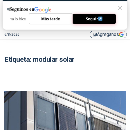
Seguinos en
Ya lo hice
Más tarde
Seguir
Agreganos
6/8/2026
library_add
Etiqueta:
modular solar