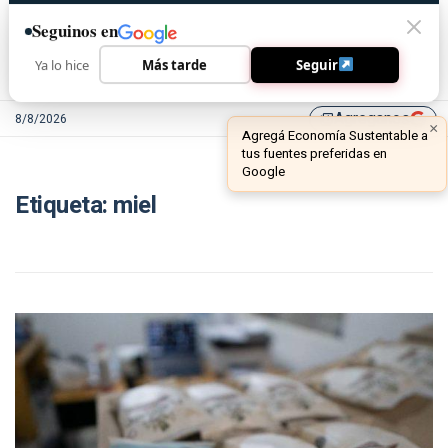
Seguinos en
Ya lo hice
Más tarde
Seguir
Agreganos
8/8/2026
library_add
×
Agregá Economía Sustentable a
tus fuentes preferidas en
Google
Etiqueta:
miel